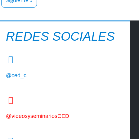
Siguiente »
REDES SOCIALES
@ced_cl
@videosyseminariosCED