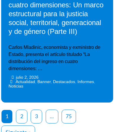
cuatro dimensiones: Un marco
estructural para la justicia
social, territorial, generacional
y de género (Parte III)
Carlos Mladinic, economista y exministro de
Estado, presenta el artículo titulado “La
distribución del ingreso en cuatro
dimensiones: …
julio 2, 2026
•
•
Actualidad
,
Banner
,
Destacados
,
Informes
,
Noticias
1
2
3
…
75