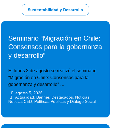
Sustentabilidad y Desarrollo
Seminario “Migración en Chile:
Consensos para la gobernanza
y desarrollo”
El lunes 3 de agosto se realizó el seminario
“Migración en Chile: Consensos para la
gobernanza y desarrollo” …
agosto 5, 2026
•
•
Actualidad
,
Banner
,
Destacados
,
Noticias
,
Noticias CED
,
Políticas Públicas y Diálogo Social