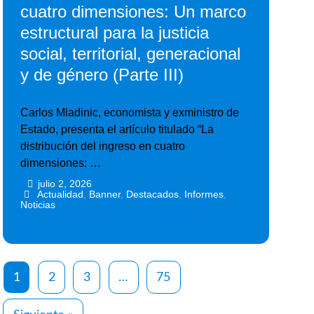
cuatro dimensiones: Un marco
estructural para la justicia
social, territorial, generacional
y de género (Parte III)
Carlos Mladinic, economista y exministro de
Estado, presenta el artículo titulado “La
distribución del ingreso en cuatro
dimensiones: …
julio 2, 2026
•
•
Actualidad
,
Banner
,
Destacados
,
Informes
,
Noticias
1
2
3
…
75