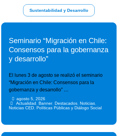
Sustentabilidad y Desarrollo
Seminario “Migración en Chile:
Consensos para la gobernanza
y desarrollo”
El lunes 3 de agosto se realizó el seminario
“Migración en Chile: Consensos para la
gobernanza y desarrollo” …
agosto 5, 2026
•
•
Actualidad
,
Banner
,
Destacados
,
Noticias
,
Noticias CED
,
Políticas Públicas y Diálogo Social