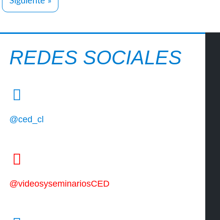
Siguiente »
REDES SOCIALES
@ced_cl
@videosyseminariosCED