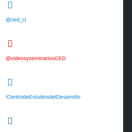
@ced_cl
@videosyseminariosCED
/CentrodeEstudiosdelDesarrollo