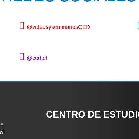
@videosyseminariosCED
@ced.cl
CENTRO DE ESTUD
ón
as