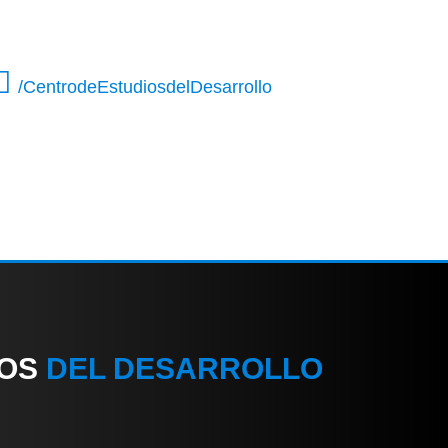
/CentrodeEstudiosdelDesarrollo
IOS
DEL DESARROLLO