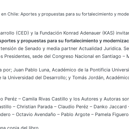
arrollo (CED) y la Fundación Konrad Adenauer (KAS) invitan
 Aportes y propuestas para su fortalecimiento y moderniza
xtensión de Senado y media partner Actualidad Juridica. Se 
os Presidentes, sede del Congreso Nacional en Santiago – 
a por; Juan Pablo Luna, Académico de la Pontificia Univers
 la Universidad del Desarrollo; y Tomás Jordán, Académico
o Peréz – Camila Rivas Castillo y los Autores y Autoras son
illo – Christian Parada – Claudio Peréz – Danko Jaccard –
udero – Octavio Avendaño – Pablo Argote – Pamela Figuero
na copia del libro.